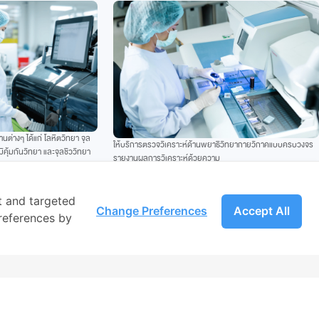
ต่างๆ ได้แก่ โลหิตวิทยา จุล
ให้บริการตรวจวิเคราะห์ด้านพยาธิวิทยากายวิกาคแบบครบวงจร
ิคุ้มกันวิทยา และจุลชีววิทยา
รายงานผลการวิเคราะห์ด้วยความ
กลุ่มโรค
ถูกต้อง รวดเร็ว ด้วยพยาธิแพทย์ผู้มีความรู้เชี่ยวชาญแฉพาะค้าน
ผ่านการรับรองมาตรฐาน American
College of Pathollogy (CAP) และราชวิทยาลัยพยาธิแพทย์แห่ง
t and targeted
Change Preferences
Accept All
ประเทศไทย
references by
Download Company Profile