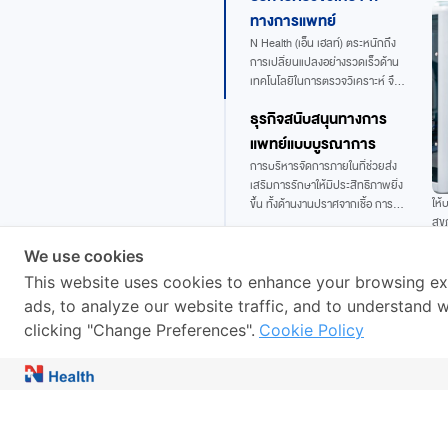
ทางการแพทย์
N Health (เอ็น เฮลท์) ตระหนักถึง
การเปลี่ยนแปลงอย่างรวดเร็วด้าน
เทคโนโลยีในการตรวจวิเคราะห์ จึง
จัดตั้งทีมนวัตกรรมทางห้องปฏิบัติ
ธุรกิจสนับสนุนทางการ
การทางการแพทย์ ที่ประกอบด้วยผู้
เชี่ยวชาญจากทุกห้องปฏิบัติการ
แพทย์แบบบูรณาการ
การบริหารจัดการภายในที่ช่วยส่ง
เสริมการรักษาให้มีประสิทธิภาพยิ่ง
ให้
ขึ้น ทั้งด้านงานปราศจากเชื้อ การจัด
สุข
เรียงเครื่องมือทางการแพทย์ ไป
บริการสำหรับลูกค้า
แบ
จนถึงการจัดส่งและจัดเก็บเครื่องมือ
We use cookies
แบบมีประสิทธิภาพสูงสุด
บุคคลที่รวดเร็ว และ
This website uses cookies to enhance your browsing ex
สะดวกสบาย
เราได้จัดตั้งศูนย์ตรวจสุขภาพ N
ads, to analyze our website traffic, and to understand
Health กว่า 30 สาขาทั่วประเทศ
พร้อมทั้งมี่บริการเจาะเลือด และเก็บ
clicking "Change Preferences".
Cookie Policy
ปัสสาวะที่บ้าน เพื่อมอบความ
สะดวกสบายให้กับผู้ใช้บริการ
บริษัทในเครือของเรา