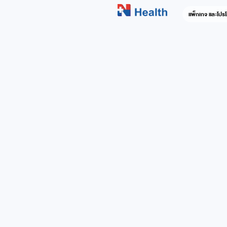
แพ็กเกจ และโปรโ